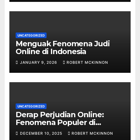
UNCATEGORIZED
Menguak Fenomena Judi
Online di Indonesia
JANUARY 9, 2026
ROBERT MCKINNON
UNCATEGORIZED
Derap Perjudian Online:
Fenomena Populer di
Indonesia
DECEMBER 10, 2025
ROBERT MCKINNON