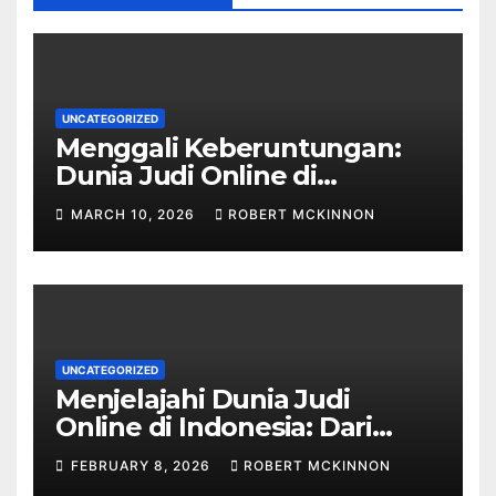
UNCATEGORIZED
Menggali Keberuntungan:
Dunia Judi Online di
Indonesia
MARCH 10, 2026
ROBERT MCKINNON
UNCATEGORIZED
Menjelajahi Dunia Judi
Online di Indonesia: Dari
Poker Hingga Slot Online
FEBRUARY 8, 2026
ROBERT MCKINNON