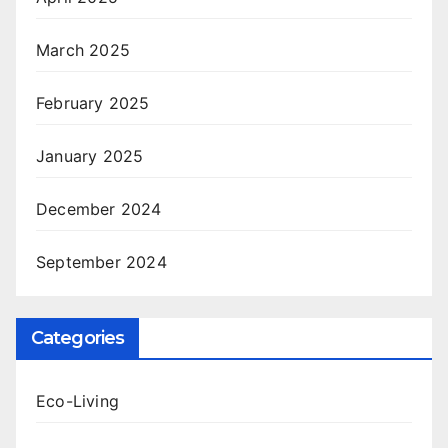
March 2025
February 2025
January 2025
December 2024
September 2024
Categories
Eco-Living