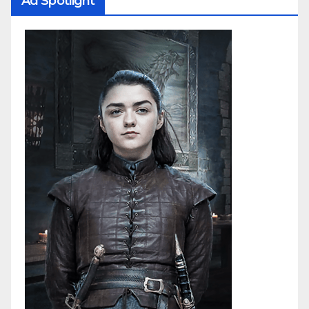
Ad Spotlight