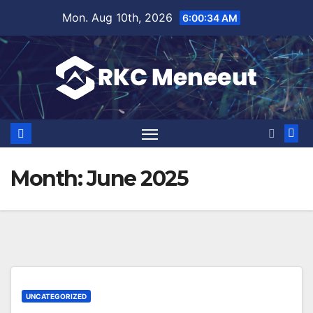
Skip
Mon. Aug 10th, 2026
6:00:34 AM
to
content
Month:
June 2025
UNCATEGORIZED