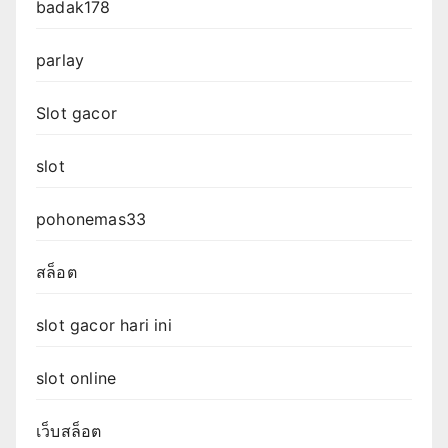
badak178
parlay
Slot gacor
slot
pohonemas33
สล็อต
slot gacor hari ini
slot online
เว็บสล็อต